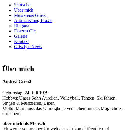
Startseite
Über mich
Musikhaus Grießl
Aroma-Klang-Praxis
Ringana
Doterra Öle
Galerie
Kontakt
Griszly’s News
Über mich
Andrea Grießl
Geburtstag: 24. Juli 1979
Hobbys: Unser Sohn Aurelian, Volleyball, Tanzen, Ski fahren,
Singen & Musizieren, Biken
Motto: Man muss das Unmögliche versuchen um das Mögliche zu
erreichen!
über mich als Mensch
Ich werde von meiner Umwelt als sehr kontaktfreudig und